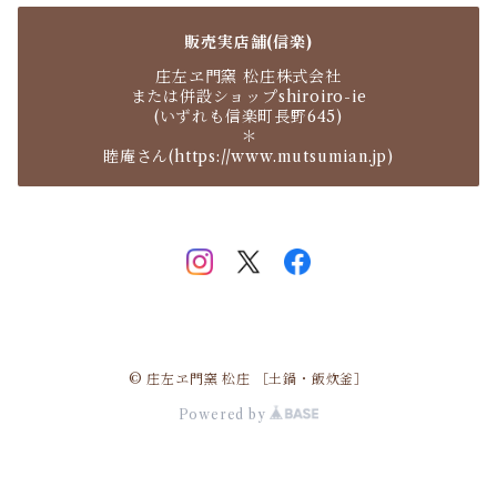
販売実店舗(信楽)
庄左ヱ門窯 松庄株式会社
または併設ショップshiroiro-ie
(いずれも信楽町長野645)
＊
睦庵さん(https://www.mutsumian.jp)
© 庄左ヱ門窯 松庄 ［土鍋・飯炊釜］
Powered by