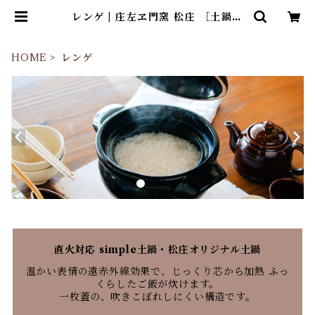
レンゲ | 庄左ヱ門窯 松庄 ［土鍋・
飯炊釜］
HOME
レンゲ
直火対応 simple土鍋・松庄オリジナル土鍋
温かい表情の遠赤外線効果で、じっくり芯から加熱 ふっ
くらしたご飯が炊けます。
一枚蓋の、吹きこぼれしにくい構造です。