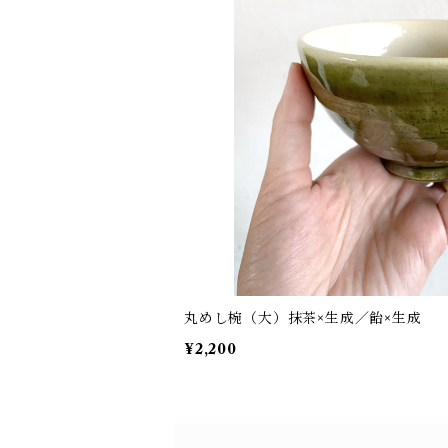
丸めし椀（大）抹茶×生成／飴×生成
¥2,200