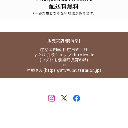
配送料無料
（一部対象とならない地域があります）
販売実店舗(信楽)
庄左ヱ門窯 松庄株式会社
または併設ショップshiroiro-ie
(いずれも信楽町長野645)
＊
睦庵さん(https://www.mutsumian.jp)