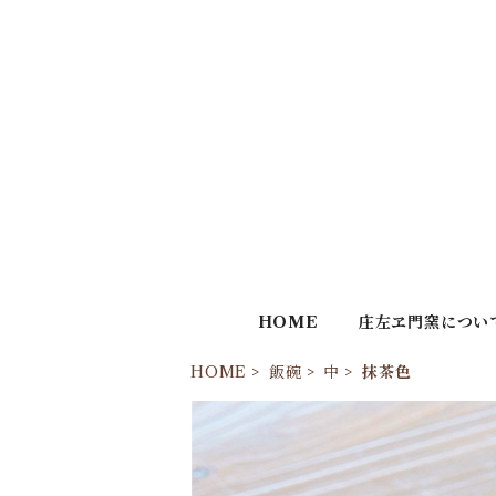
HOME
庄左ヱ門窯につい
HOME
飯碗
中
抹茶色